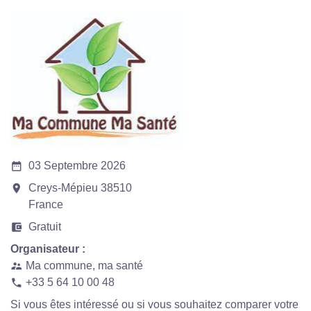
date_range
03 Septembre 2026
room
Creys-Mépieu 38510
France
account_balance_wallet
Gratuit
Organisateur :
Ma commune, ma santé
supervisor_account
+33 5 64 10 00 48
phone
Si vous êtes intéressé ou si vous souhaitez comparer votre