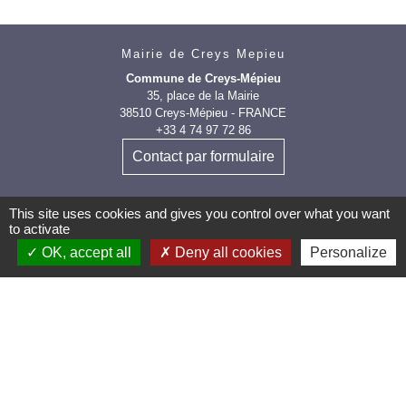
Mairie de Creys Mepieu
Commune de Creys-Mépieu
35, place de la Mairie
38510 Creys-Mépieu - FRANCE
+33 4 74 97 72 86
Contact par formulaire
This site uses cookies and gives you control over what you want
to activate
OK, accept all
Deny all cookies
Personalize
Les labels et
applications
PanneauPocket (Téléchargez
l'application pour recevoir directement toutes les