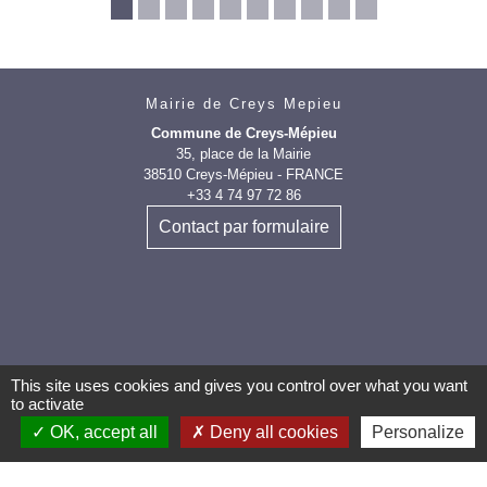
Mairie de Creys Mepieu
Commune de Creys-Mépieu
35, place de la Mairie
38510 Creys-Mépieu - FRANCE
+33 4 74 97 72 86
Contact par formulaire
This site uses cookies and gives you control over what you want
Les labels et
to activate
applications
OK, accept all
Deny all cookies
Personalize