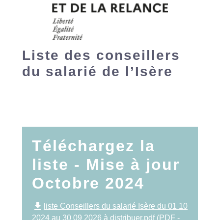
Liste des conseillers
du salarié de l’Isère
Téléchargez la
liste - Mise à jour
Octobre 2024
file_download
liste Conseillers du salarié Isère du 01 10
2024 au 30 09 2026 à distribuer.pdf (PDF -