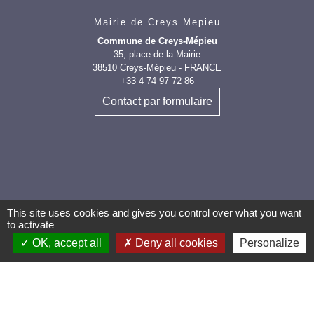
Mairie de Creys Mepieu
Commune de Creys-Mépieu
35, place de la Mairie
38510 Creys-Mépieu - FRANCE
+33 4 74 97 72 86
Contact par formulaire
Les labels et
This site uses cookies and gives you control over what you want
to activate
applications
OK, accept all
Deny all cookies
Personalize
PanneauPocket (Téléchargez
l'application pour recevoir directement toutes les
informations de la commune)