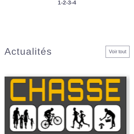
1
-2
-3
-4
Actualités
Voir tout