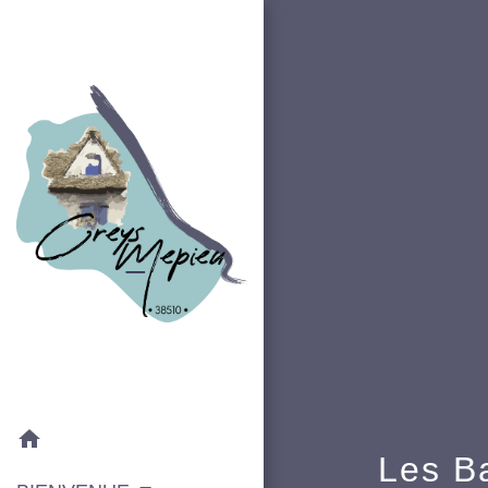
home
Les B