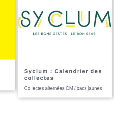
e
Syclum : Calendrier des
Avi
collectes
hau
Collectes alternées OM / bacs jaunes
Entre