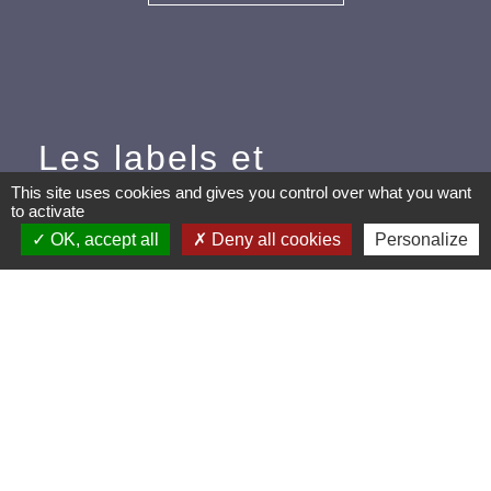
Les labels et
applications
This site uses cookies and gives you control over what you want
to activate
OK, accept all
Deny all cookies
Personalize
PanneauPocket (Téléchargez
l'application pour recevoir directement toutes les
informations de la commune)
Villes et Villages Fleuris
Ville active et sportive (2 lauriers)
Extinction de l'éclairage public (Extinction de 23h à