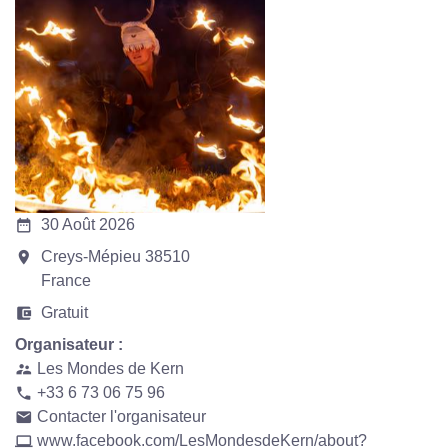
date_range
30 Août 2026
room
Creys-Mépieu 38510
France
account_balance_wallet
Gratuit
Organisateur :
Les Mondes de Kern
supervisor_account
+33 6 73 06 75 96
phone
Contacter l'organisateur
email
www.facebook.com/LesMondesdeKern/about?
computer