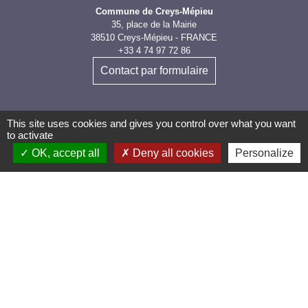
Commune de Creys-Mépieu
35, place de la Mairie
38510 Creys-Mépieu - FRANCE
+33 4 74 97 72 86
Contact par formulaire
This site uses cookies and gives you control over what you want
to activate
OK, accept all
Deny all cookies
Personalize
Les labels et
applications
PanneauPocket (Téléchargez
l'application pour recevoir directement toutes les
informations de la commune)
Villes et Villages Fleuris