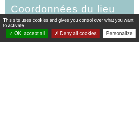
Coordonnées du lieu
This site uses cookies and gives you control over what you want
Lieu
to activate
Salle des Fêtes
OK, accept all
Deny all cookies
Personalize
Adresse
Chemin de la Roche
38510 Saint-Victor-de-Morestel
Téléphone
-
Adresse email
-
Site internet
-
Signaler une erreur sur ce lieu