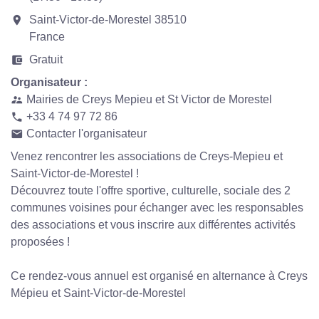
room
Saint-Victor-de-Morestel 38510
France
account_balance_wallet
Gratuit
Organisateur :
Mairies de Creys Mepieu et St Victor de Morestel
supervisor_account
+33 4 74 97 72 86
phone
Contacter l'organisateur
email
Venez rencontrer les associations de Creys-Mepieu et
Saint-Victor-de-Morestel !
Découvrez toute l'offre sportive, culturelle, sociale des 2
communes voisines pour échanger avec les responsables
des associations et vous inscrire aux différentes activités
proposées !
Ce rendez-vous annuel est organisé en alternance à Creys
Mépieu et Saint-Victor-de-Morestel