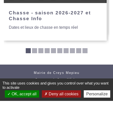
Chasse - saison 2026-2027 et
Chasse Info
Dates et lieux de chasse en temps réel
Mairie de Creys Mepieu
Commune de Creys-Mépieu
This site uses cookies and gives you control over what you want
35, place de la Mairie
to activate
38510 Creys-Mépieu - FRANCE
OK, accept all
Deny all cookies
Personalize
+33 4 74 97 72 86
Contact par formulaire