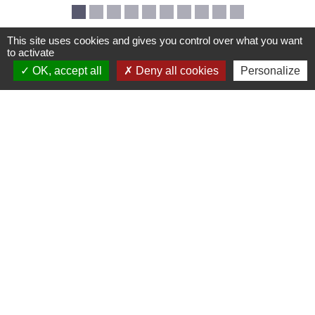
This site uses cookies and gives you control over what you want
to activate
OK, accept all
Deny all cookies
Personalize
Mairie de Creys Mepieu
Commune de Creys-Mépieu
35, place de la Mairie
38510 Creys-Mépieu - FRANCE
+33 4 74 97 72 86
Contact par formulaire
Les labels et
applications