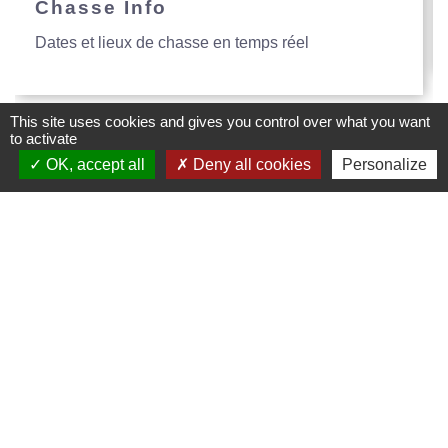
Chasse Info
Dates et lieux de chasse en temps réel
This site uses cookies and gives you control over what you want
to activate
OK, accept all
Deny all cookies
Personalize
Mairie de Creys Mepieu
Commune de Creys-Mépieu
35, place de la Mairie
38510 Creys-Mépieu - FRANCE
+33 4 74 97 72 86
Contact par formulaire