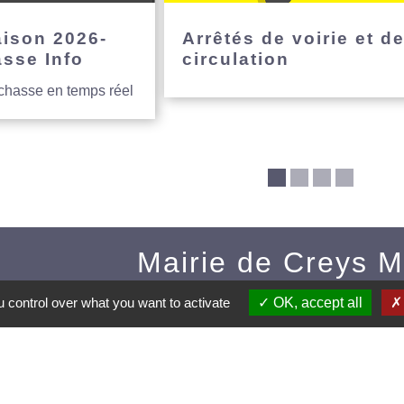
aison 2026-
Arrêtés de voirie et d
asse Info
circulation
 chasse en temps réel
Mairie de Creys 
Commune de Creys-Mépie
 control over what you want to activate
OK, accept all
35, place de la Mairie
38510 Creys-Mépieu - FRAN
+33 4 74 97 72 86
Contact par formulaire