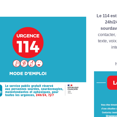
Le 114 est
24h/2
sourdav
contacter,
texte, voi
int