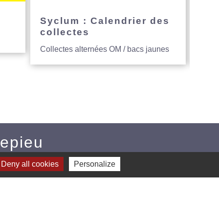
e
Syclum : Calendrier des
Avi
collectes
hau
Collectes alternées OM / bacs jaunes
Entre
Mepieu
u
Deny all cookies
Personalize
CE