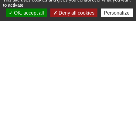
to activate
OK, accept all
Deny all cookies
Personalize
Les labels et
applications
PanneauPocket (Téléchargez
l'application pour recevoir directement toutes les
informations de la commune)
Villes et Villages Fleuris
Ville active et sportive (2 lauriers)
Extinction de l'éclairage public (Extinction de 23h à