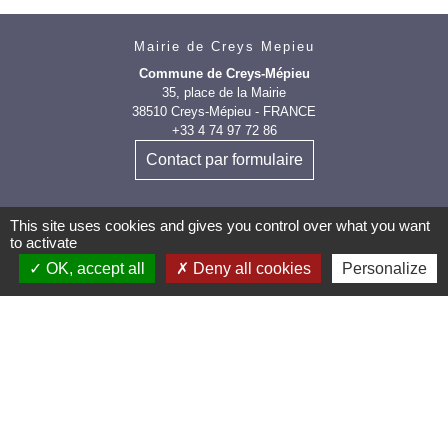
Mairie de Creys Mepieu
Commune de Creys-Mépieu
35, place de la Mairie
38510 Creys-Mépieu - FRANCE
+33 4 74 97 72 86
Contact par formulaire
This site uses cookies and gives you control over what you want
to activate
OK, accept all
Deny all cookies
Personalize
Les labels et
applications
PanneauPocket (Téléchargez
l'application pour recevoir directement toutes les