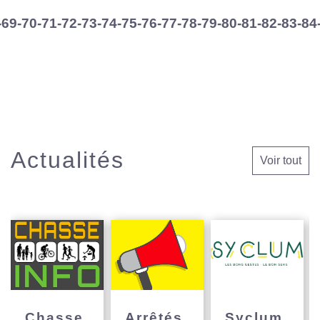
-69
-70
-71
-72
-73
-74
-75
-76
-77
-78
-79
-80
-81
-82
-83
-84
Actualités
Voir tout
Chasse
Arrêtés
Syclum