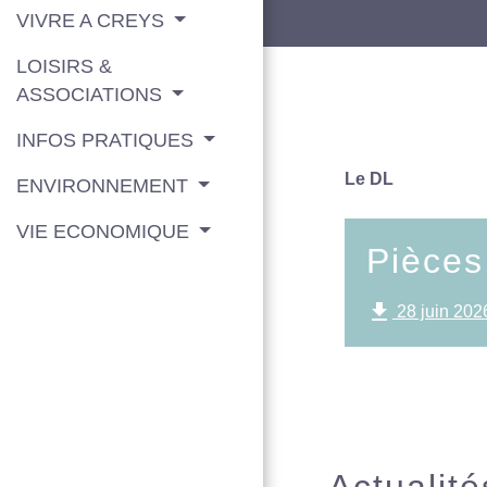
VIVRE A CREYS
LOISIRS &
ASSOCIATIONS
INFOS PRATIQUES
Le DL
ENVIRONNEMENT
VIE ECONOMIQUE
Pièces
file_download
28 juin 202