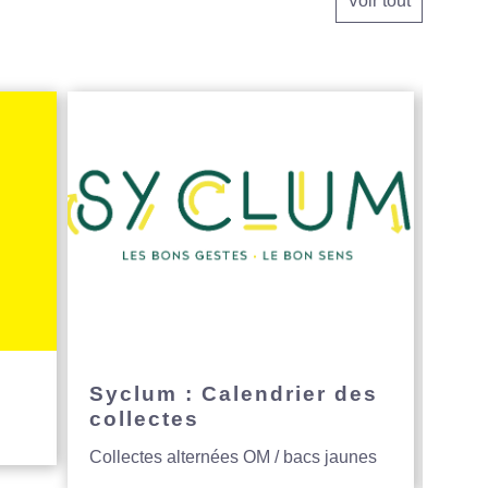
Voir tout
e
Syclum : Calendrier des
Avi
collectes
hau
Collectes alternées OM / bacs jaunes
Entre