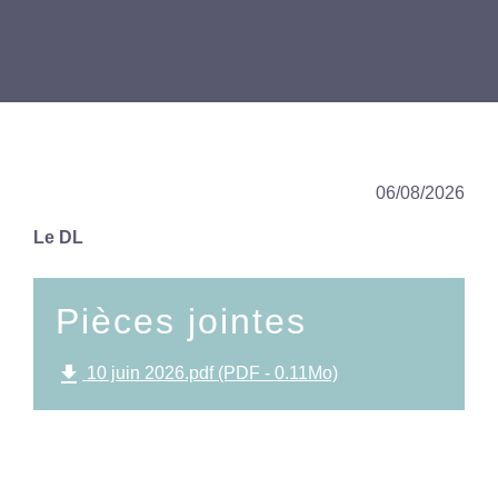
06/08/2026
Le DL
Pièces jointes
file_download
10 juin 2026.pdf (PDF - 0.11Mo)