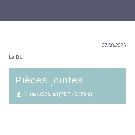
07/08/2026
Le DL
Pièces jointes
file_download
14 mai 2026.pdf (PDF - 0.15Mo)