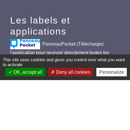
Les labels et
applications
PanneauPocket (Téléchargez
l'application pour recevoir directement toutes les
informations de la commune)
This site uses cookies and gives you control over what you want
to activate
Villes et Villages Fleuris
OK, accept all
Deny all cookies
Personalize
Ville active et sportive (2 lauriers)
Extinction de l'éclairage public (Extinction de 23h à
5h)
Mentions légales
-
Politique de confidentialité
-