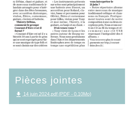
Pièces jointes
file_download
14 juin 2024.pdf (PDF - 0.10Mo)