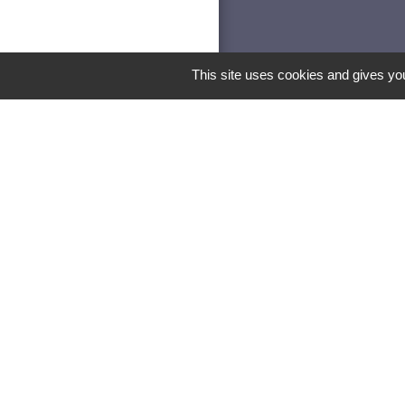
This site uses cookies and gives you
Les lab
Pa
recevoir directem
Vill
Vil
Extinction de l'éc