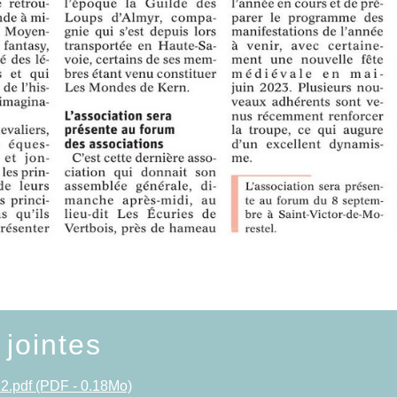
 jointes
2.pdf (PDF - 0.18Mo)