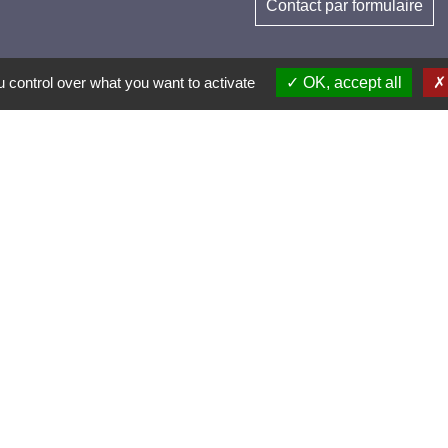
Contact par formulaire
 control over what you want to activate
OK, accept all
els et applications
nneauPocket (Téléchargez l'application pour
ent toutes les informations de la commune)
es et Villages Fleuris
le active et sportive (2 lauriers)
lairage public (Extinction de 23h à 5h)