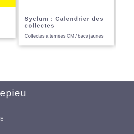
e
Syclum : Calendrier des
Avi
collectes
hau
Collectes alternées OM / bacs jaunes
Entre
Mepieu
u
CE