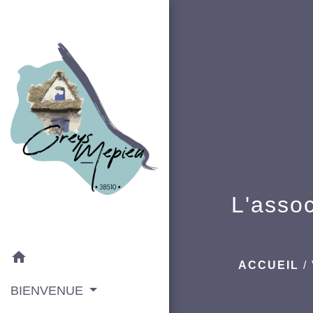
L'asso
home
ACCUEIL
/
BIENVENUE