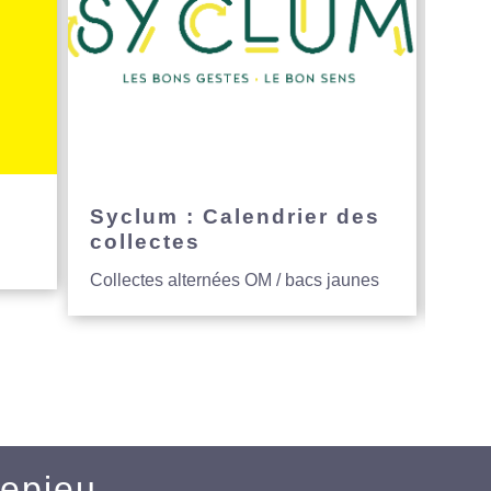
e
Syclum : Calendrier des
Avi
collectes
hau
Collectes alternées OM / bacs jaunes
Entre
Mepieu