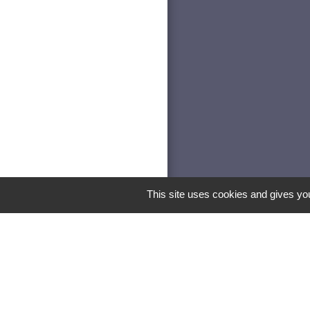
This site uses cookies and gives you
Les lab
Pa
recevoir directem
Vill