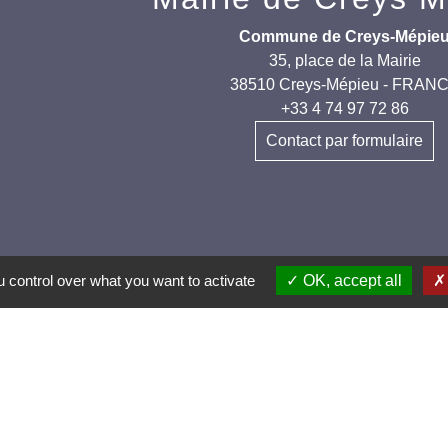
Commune de Creys-Mépie
35, place de la Mairie
38510 Creys-Mépieu - FRAN
+33 4 74 97 72 86
Contact par formulaire
 control over what you want to activate
OK, accept all
els et applications
nneauPocket (Téléchargez l'application pour
ent toutes les informations de la commune)
es et Villages Fleuris