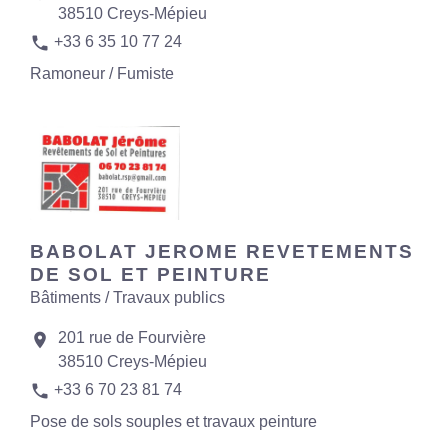
38510 Creys-Mépieu
phone
+33 6 35 10 77 24
Ramoneur / Fumiste
BABOLAT JEROME REVETEMENTS
DE SOL ET PEINTURE
Bâtiments / Travaux publics
201 rue de Fourvière
location_on
38510 Creys-Mépieu
phone
+33 6 70 23 81 74
Pose de sols souples et travaux peinture