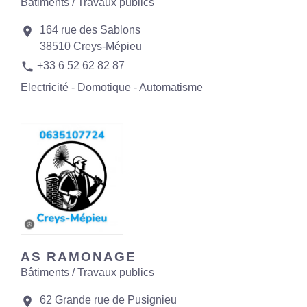
Bâtiments / Travaux publics
164 rue des Sablons
location_on
38510 Creys-Mépieu
phone
+33 6 52 62 82 87
Electricité - Domotique - Automatisme
AS RAMONAGE
Bâtiments / Travaux publics
62 Grande rue de Pusignieu
location_on