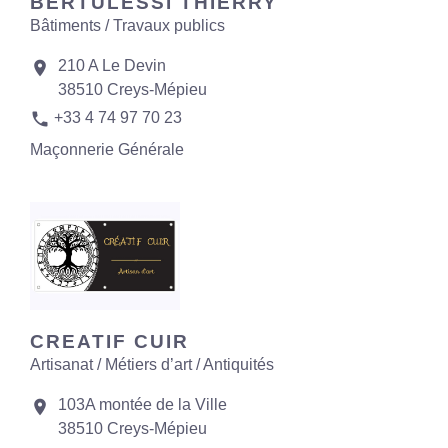
BERTULESSI THIERRY
Bâtiments / Travaux publics
210 A Le Devin
location_on
38510 Creys-Mépieu
phone
+33 4 74 97 70 23
Maçonnerie Générale
CREATIF CUIR
Artisanat / Métiers d’art / Antiquités
103A montée de la Ville
location_on
38510 Creys-Mépieu