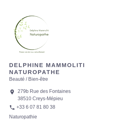
DELPHINE MAMMOLITI
NATUROPATHE
Beauté / Bien-être
279b Rue des Fontaines
location_on
38510 Creys-Mépieu
phone
+33 6 07 81 80 38
Naturopathie