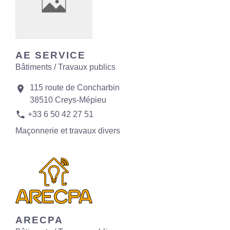
AE SERVICE
Bâtiments / Travaux publics
115 route de Concharbin
location_on
38510 Creys-Mépieu
phone
+33 6 50 42 27 51
Maçonnerie et travaux divers
ARECPA