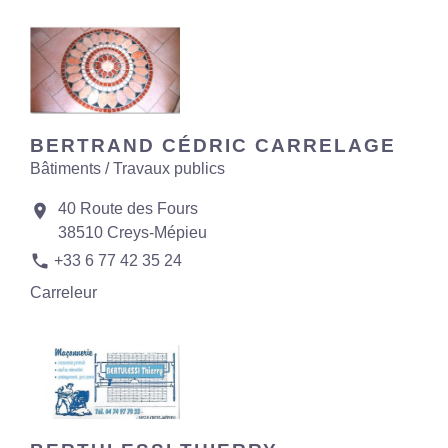
BERTRAND CÉDRIC CARRELAGE
Bâtiments / Travaux publics
40 Route des Fours
location_on
38510 Creys-Mépieu
phone
+33 6 77 42 35 24
Carreleur