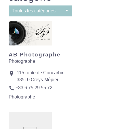
Toutes les catégories
AB Photographe
Photographe
115 route de Concarbin
location_on
38510 Creys-Mépieu
phone
+33 6 75 29 55 72
Photographe