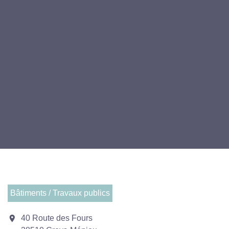
Bâtiments / Travaux publics
location_on
40 Route des Fours