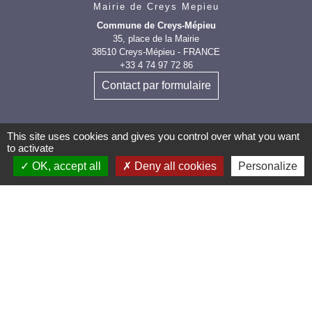
Mairie de Creys Mepieu
Commune de Creys-Mépieu
35, place de la Mairie
38510 Creys-Mépieu - FRANCE
+33 4 74 97 72 86
Contact par formulaire
This site uses cookies and gives you control over what you want
to activate
OK, accept all
Deny all cookies
Personalize
Les labels et
applications
PanneauPocket (Téléchargez
l'application pour recevoir directement toutes les
informations de la commune)