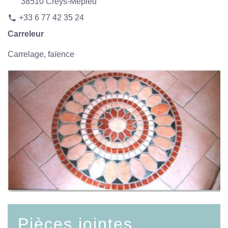
38510 Creys-Mépieu
+33 6 77 42 35 24
phone
Carreleur
Carrelage, faïence
Pièces jointes