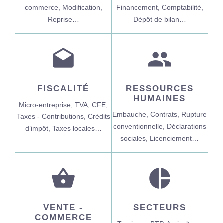
commerce,
Modification,
Financement,
Comptabilité,
Reprise…
Dépôt de bilan…
drafts
people
FISCALITÉ
RESSOURCES
HUMAINES
Micro-entreprise,
TVA,
CFE,
Embauche,
Contrats,
Rupture
Taxes - Contributions,
Crédits
conventionnelle,
Déclarations
d’impôt,
Taxes locales…
sociales,
Licenciement…
shopping_basket
pie_chart
VENTE -
SECTEURS
COMMERCE