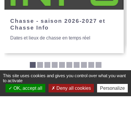
Chasse - saison 2026-2027 et
Chasse Info
Dates et lieux de chasse en temps réel
This site uses cookies and gives you control over what you want
to activate
OK, accept all
Deny all cookies
Personalize
Mairie de Creys Mepieu
Commune de Creys-Mépieu
35, place de la Mairie
38510 Creys-Mépieu - FRANCE
+33 4 74 97 72 86
Contact par formulaire